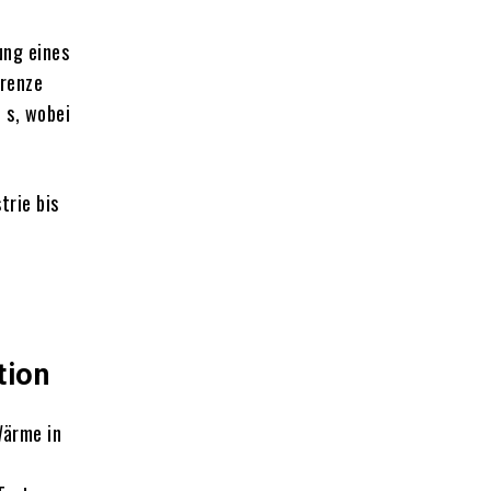
ung eines
grenze
 s, wobei
trie bis
tion
Wärme in