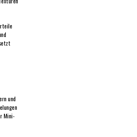
 Texturen
rteile
und
setzt
ern und
gelungen
r Mini-