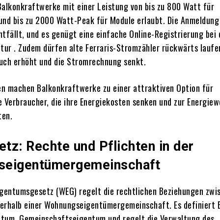
Balkonkraftwerke mit einer Leistung von bis zu 800 Watt für
und bis zu 2000 Watt-Peak für Module erlaubt.
Die Anmeldung
ntfällt, und es genügt eine einfache Online-Registrierung bei 
tur
.
Zudem dürfen alte Ferraris-Stromzähler rückwärts laufe
uch erhöht und die Stromrechnung senkt.
n machen Balkonkraftwerke zu einer attraktiven Option für
Verbraucher, die ihre Energiekosten senken und zur Energie
ten.
tz: Rechte und Pflichten in der
seigentümergemeinschaft
gentumsgesetz (WEG) regelt die rechtlichen Beziehungen zwi
nerhalb einer Wohnungseigentümergemeinschaft.
Es definiert 
ntum, Gemeinschaftseigentum und regelt die Verwaltung des