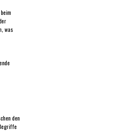
 beim
der
n, was
wende
schen den
Begriffe