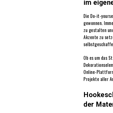
im eigen
Die Do-it-yours
gewonnen.
Imme
zu gestalten un
Akzente zu setz
selbstgeschaffe
Ob es um das St
Dekorationselem
Online-Plattfor
Projekte aller A
Hookesch
der Mate