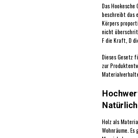
Das Hookesche G
beschreibt das e
Körpers proporti
nicht überschrit
F die Kraft, D d
Dieses Gesetz f
zur Produktentw
Materialverhalt
Hochwert
Natürlic
Holz als Materi
Wohnräume.
Es 