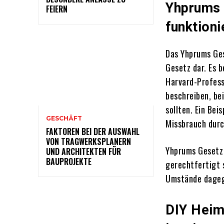
Yhprums 
FEIERN
funktioni
Das Yhprums Ges
Gesetz dar.
Es b
Harvard-Profess
beschreiben, be
sollten.
Ein Bei
GESCHÄFT
Missbrauch durc
FAKTOREN BEI DER AUSWAHL
VON TRAGWERKSPLANERN
Yhprums Gesetz 
UND ARCHITEKTEN FÜR
BAUPROJEKTE
gerechtfertigt s
Umstände dageg
DIY Heimd