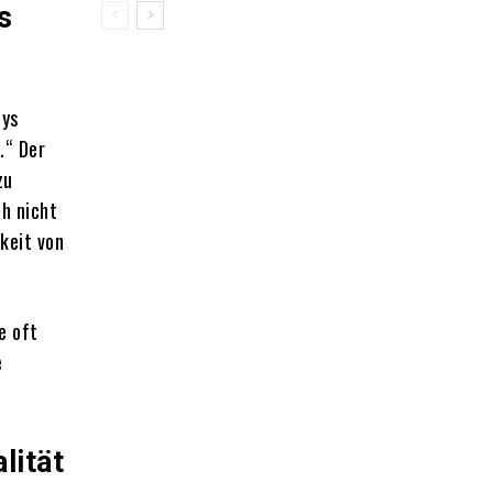
s
hys
.“
Der
zu
ch nicht
keit von
e oft
e
lität