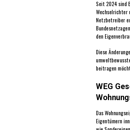
Seit 2024 sind 
Wechselrichter 
Netzbetreiber e
Bundesnetzagen
den Eigenverbra
Diese Änderunge
umweltbewusste 
beitragen möch
WEG Gese
Wohnung
Das Wohnungsei
Eigentümern in
wie Sondereige