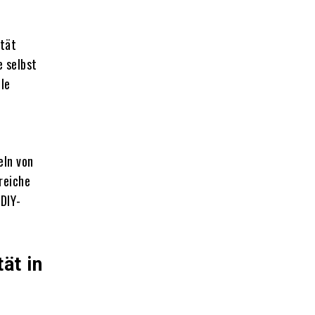
ität
 selbst
lle
eln von
reiche
 DIY-
ät in